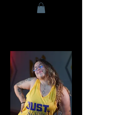
Início
All Products
Regata Just Dance