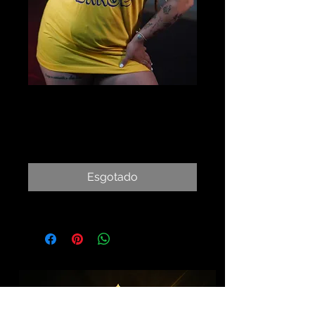
Regata Just Dance
Preço
R$ 45,00
Consulte o frete
Esgotado