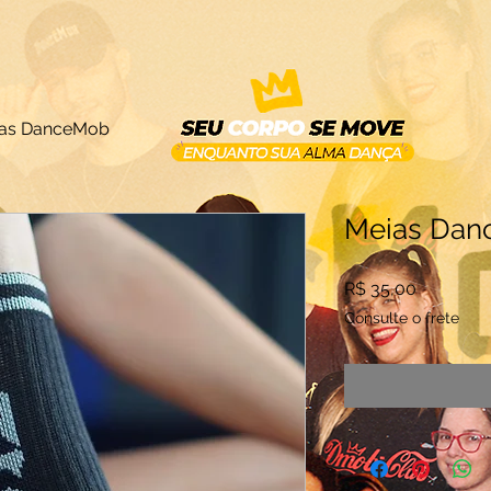
as DanceMob
Meias Da
Preço
R$ 35,00
Consulte o frete