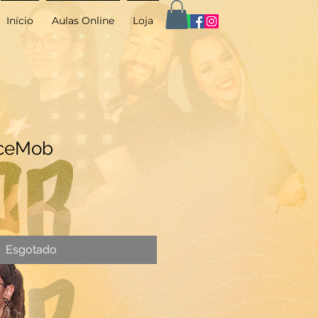
Início
Aulas Online
Loja
nceMob
Esgotado